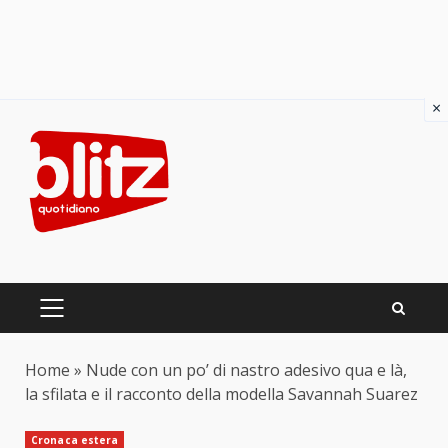
×
Skip
to
content
PRIMARY
MENU
Home
»
Nude con un po’ di nastro adesivo qua e là,
la sfilata e il racconto della modella Savannah Suarez
Cronaca estera