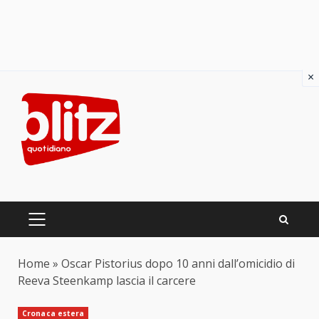
×
Skip
to
content
PRIMARY
MENU
Home
»
Oscar Pistorius dopo 10 anni dall’omicidio di
Reeva Steenkamp lascia il carcere
Cronaca estera