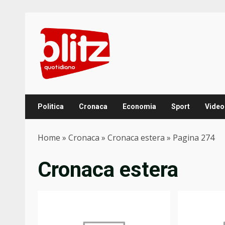
Skip
to
content
Politica
Cronaca
Economia
Sport
Video
Home
»
Cronaca
»
Cronaca estera
»
Pagina 274
Cronaca estera