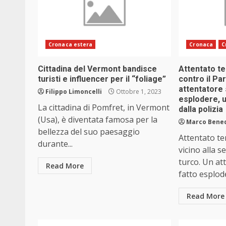
Cronaca estera
Cronaca
C
Cittadina del Vermont bandisce
Attentato te
turisti e influencer per il “foliage”
contro il Pa
attentatore 
Filippo Limoncelli
Ottobre 1, 2023
esplodere, u
La cittadina di Pomfret, in Vermont
dalla polizia
(Usa), è diventata famosa per la
Marco Bene
bellezza del suo paesaggio
Attentato te
durante...
vicino alla 
turco. Un att
Read More
fatto esplode
Read More