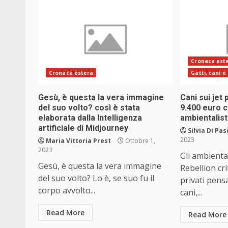
Cronaca est
Cronaca estera
Gatti, cani e 
Gesù, è questa la vera immagine
Cani sui jet p
del suo volto? così è stata
9.400 euro c
elaborata dalla Intelligenza
ambientalist
artificiale di Midjourney
Silvia Di Pa
2023
Maria Vittoria Prest
Ottobre 1,
2023
Gli ambiental
Gesù, è questa la vera immagine
Rebellion crit
del suo volto? Lo è, se suo fu il
privati pensa
corpo avvolto...
cani,...
Read More
Read More