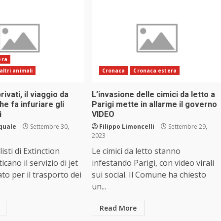
era
altri animali
Cronaca
Cronaca estera
rivati, il viaggio da
L’invasione delle cimici da letto a
he fa infuriare gli
Parigi mette in allarme il governo
i
VIDEO
squale
Settembre 30,
Filippo Limoncelli
Settembre 29,
2023
isti di Extinction
Le cimici da letto stanno
icano il servizio di jet
infestando Parigi, con video virali
to per il trasporto dei
sui social. Il Comune ha chiesto
un...
Read More