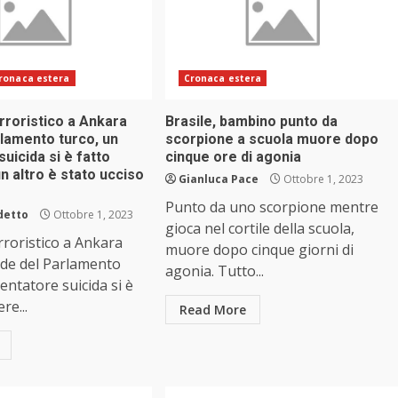
ronaca estera
Cronaca estera
rroristico a Ankara
Brasile, bambino punto da
rlamento turco, un
scorpione a scuola muore dopo
suicida si è fatto
cinque ore di agonia
n altro è stato ucciso
Gianluca Pace
Ottobre 1, 2023
Punto da uno scorpione mentre
detto
Ottobre 1, 2023
gioca nel cortile della scuola,
rroristico a Ankara
muore dopo cinque giorni di
sede del Parlamento
agonia. Tutto...
entatore suicida si è
re...
Read More