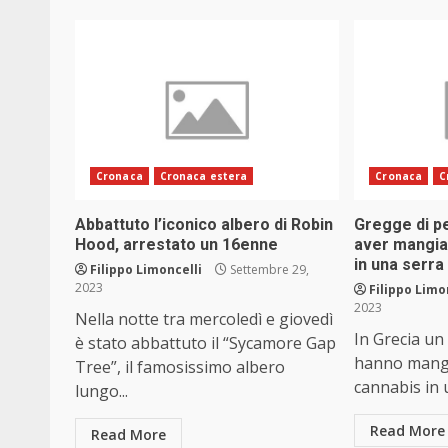
Cronaca
Cronaca estera
Cronaca
C
Abbattuto l’iconico albero di Robin
Gregge di p
Hood, arrestato un 16enne
aver mangia
in una serra
Filippo Limoncelli
Settembre 29,
2023
Filippo Limo
2023
Nella notte tra mercoledì e giovedì
In Grecia un
è stato abbattuto il “Sycamore Gap
hanno mangi
Tree”, il famosissimo albero
cannabis in u
lungo...
Read More
Read More