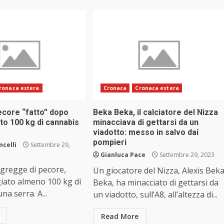
ronaca estera
Cronaca
Cronaca estera
ecore “fatto” dopo
Beka Beka, il calciatore del Nizza
to 100 kg di cannabis
minacciava di gettarsi da un
viadotto: messo in salvo dai
pompieri
ncelli
Settembre 29,
Gianluca Pace
Settembre 29, 2023
 gregge di pecore,
Un giocatore del Nizza, Alexis Bek
ato almeno 100 kg di
Beka, ha minacciato di gettarsi da
na serra. A...
un viadotto, sull’A8, all’altezza di...
Read More