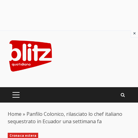
×
Skip
to
content
PRIMARY
MENU
Home
»
Panfilo Colonico, rilasciato lo chef italiano
sequestrato in Ecuador una settimana fa
Cronaca estera