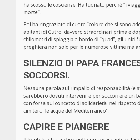
ha scosso le coscienze. Ha tuonato perché “i viagg
morte”.
Poi ha ringraziato di cuore “coloro che si sono adop
abitanti di Cutro, davvero straordinari prima e dopo
chilometri di spiaggia a bordo di “quad”, gli unici f
preghiera non solo per le numerose vittime ma anche
SILENZIO DI PAPA FRANCE
SOCCORSI.
Nessuna parola sul rimpallo di responsabilità (e s
sarebbero dovuti intervenire per soccorrere un bar
con forza sul concetto di solidarietà, nel rispetto
cimitero le acque del Mediterraneo”.
CAPIRE E PIANGERE
Il Pontefice ha anche rivolto una pressante richie