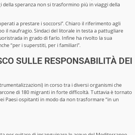
i della speranza non si trasformino più in viaggi della
erati a prestare i soccorsi”. Chiaro il riferimento agli
 il naufragio. Sindaci del litorale in testa a pattugliare
uoristrada in grado di farlo. Infine ha rivolto la sua
 “per i superstiti, per i familiari”.
SCO SULLE RESPONSABILITÀ DEI
trumentalizzazioni) in corso tra i diversi organismi che
cone di 180 migranti in forte difficoltà. Tuttavia è tornato
 dei Paesi ospitanti in modo da non trasformare “in un
sta per evitare di insanguinare le acque del Mediterraneo