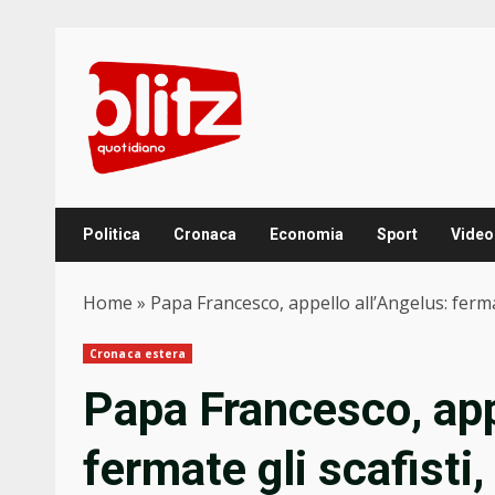
Skip
to
content
Politica
Cronaca
Economia
Sport
Video
Home
»
Papa Francesco, appello all’Angelus: fermat
Cronaca estera
Papa Francesco, app
fermate gli scafisti