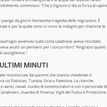
visibilmente commosso: ”Che il Signore ci dia la forza di capir
he piange da giorni l’ennesima tragedia delle migrazioni. È
ale e per la quale sono in corso le indagini per chiarirne le
naufragio avvenuto sulla costa calabrese aveva ricordato
aveva avuto un pensiero per i soccorritori:” Ringrazio quanti
 accoglienza “.
ULTIMI MINUTI
tate riconosciute dai parenti che stanno chiedendo il
ra cui Pakistan, Tunisia, Siria e Palestina. Le ricerche
aerei, navali, nucleo di sommozzatori e con il personale di
Carabinieri, Guardia di Finanza, Vigili del Fuoco e Protezione