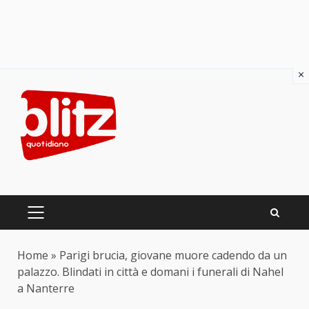
×
Skip
to
content
PRIMARY
MENU
Home
»
Parigi brucia, giovane muore cadendo da un
palazzo. Blindati in città e domani i funerali di Nahel
a Nanterre