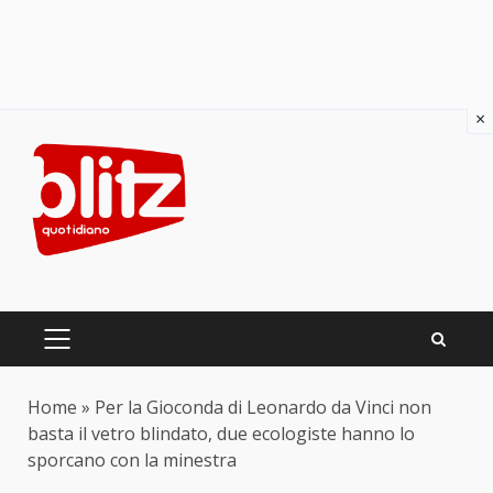
×
Skip
to
content
PRIMARY
MENU
Home
»
Per la Gioconda di Leonardo da Vinci non
basta il vetro blindato, due ecologiste hanno lo
sporcano con la minestra