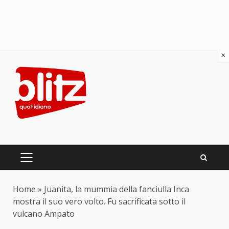
×
Skip
to
content
PRIMARY
MENU
Home
»
Juanita, la mummia della fanciulla Inca
mostra il suo vero volto. Fu sacrificata sotto il
vulcano Ampato