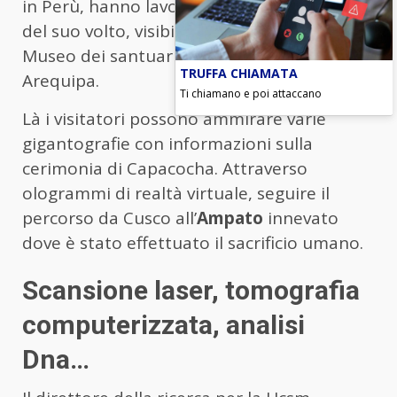
in Perù, hanno lavorato alla ricostruzione
del suo volto, visibile in una mostra nel
Museo dei santuari andini della Ucsm ad
TRUFFA CHIAMATA
Arequipa.
Ti chiamano e poi attaccano
Là i visitatori possono ammirare varie
gigantografie con informazioni sulla
cerimonia di Capacocha. Attraverso
ologrammi di realtà virtuale, seguire il
percorso da Cusco all’
Ampato
innevato
dove è stato effettuato il sacrificio umano.
Scansione laser, tomografia
computerizzata, analisi
Dna…