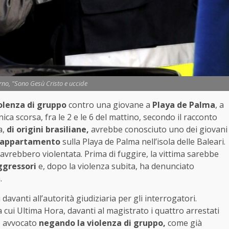
orno, "Sono Gesù Cristo e uccide
iolenza di gruppo
contro una giovane a
Playa de Palma
, a
nica scorsa, fra le 2 e le 6 del mattino, secondo il racconto
a,
di origini brasiliane,
avrebbe conosciuto uno dei giovani
o appartamento
sulla Playa de Palma nell’isola delle Baleari.
l’avrebbero violentata. Prima di fuggire, la vittima sarebbe
ggressori
e, dopo la violenza subita, ha denunciato
.
i davanti all’autorità giudiziaria per gli interrogatori.
a cui Ultima Hora, davanti al magistrato i quattro arrestati
o avvocato
negando la violenza di gruppo,
come già