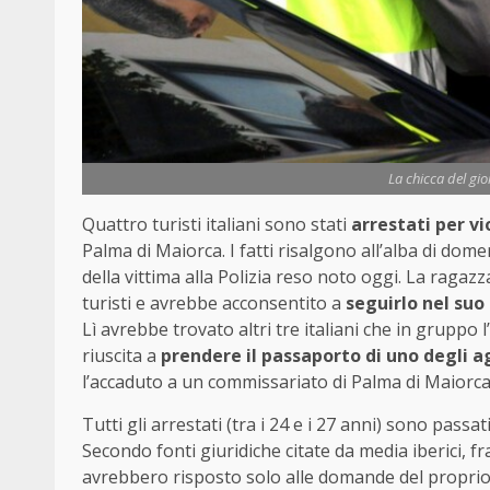
La chicca del gi
Quattro turisti italiani sono stati
arrestati per v
Palma di Maiorca. I fatti risalgono all’alba di dome
della vittima alla Polizia reso noto oggi. La ragazz
turisti e avrebbe acconsentito a
seguirlo nel su
Lì avrebbe trovato altri tre italiani che in gruppo 
riuscita a
prendere il passaporto di uno degli a
l’accaduto a un commissariato di Palma di Maiorca
Tutti gli arrestati (tra i 24 e i 27 anni) sono passat
Secondo fonti giuridiche citate da media iberici, fr
avrebbero risposto solo alle domande del propri