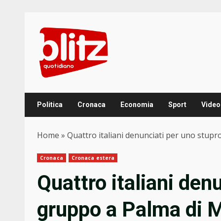
Skip
to
content
Politica
Cronaca
Economia
Sport
Video
Home
»
Quattro italiani denunciati per uno stupr
Cronaca
Cronaca estera
Quattro italiani den
gruppo a Palma di 