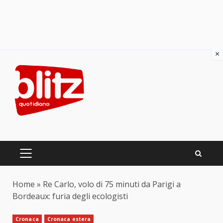
×
Skip
to
content
PRIMARY
MENU
Home
»
Re Carlo, volo di 75 minuti da Parigi a
Bordeaux: furia degli ecologisti
Cronaca
Cronaca estera