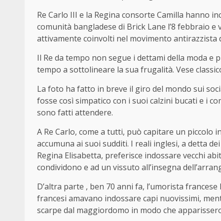
Re Carlo III e la Regina consorte Camilla hanno in
comunità bangladese di Brick Lane l’8 febbraio e v
attivamente coinvolti nel movimento antirazzista de
Il Re da tempo non segue i dettami della moda e p
tempo a sottolineare la sua frugalità. Vese classic
La foto ha fatto in breve il giro del mondo sui soci
fosse così simpatico con i suoi calzini bucati e i 
sono fatti attendere.
A Re Carlo, come a tutti, può capitare un piccolo in
accumuna ai suoi sudditi. I reali inglesi, a detta 
Regina Elisabetta, preferisce indossare vecchi abiti
condividono e ad un vissuto all’insegna dell’arrangi
D’altra parte , ben 70 anni fa, l’umorista francese
francesi amavano indossare capi nuovissimi, mentre
scarpe dal maggiordomo in modo che apparissero v