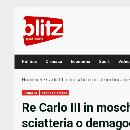
Skip
to
content
Politica
Cronaca
Economia
Sport
Video
Home
»
Re Carlo III in moschea col calzini bucato
Cronaca
Cronaca estera
Re Carlo III in mosc
sciatteria o demago