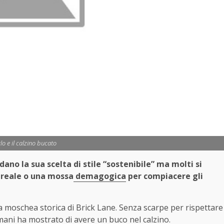
lo e il calzino bucato
lodano la sua scelta di stile “sostenibile” ma molti si
a reale o una mossa
demagogica
per compiacere gli
una moschea storica di Brick Lane. Senza scarpe per rispettare
mani ha mostrato di avere un buco nel calzino.