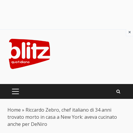
×
Skip
to
content
PRIMARY
MENU
Home
»
Riccardo Zebro, chef italiano di 34 anni
trovato morto in casa a New York: aveva cucinato
anche per DeNiro