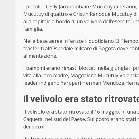
I piccoli – Lesly Jacobombaire Mucutuy di 13 ann
Mucutuy di quattro e Cristin Ranoque Mucutuy di 
alla capitale a bordo di un velivolo dell’esercito, 
famiglia.
Nella base aerea, riferisce il quotidiano El Tiempo
trasferiti all’Ospedale militare di Bogotà dove con
alimentazione.
I bambini erano rimasti bloccati nella giungla il 
vita alla loro madre, Magdalena Mucutuy Valencia. E
leader indigeno Yarupari Herman Mendoza Hern
Il velivolo era stato ritrova
Il velivolo era stato ritrovato il 16 maggio, in un
Caquetà, nel sud del Paese. Sul posto erano stati r
dei piccoli.
Il ritrovamento di resti di frutta con tracce di mors