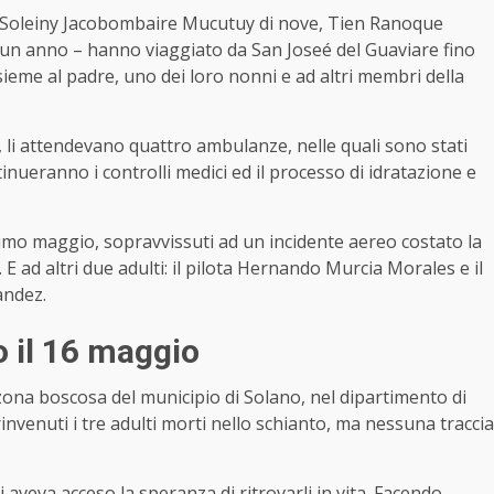
i, Soleiny Jacobombaire Mucutuy di nove, Tien Ranoque
un anno – hanno viaggiato da San Joseé del Guaviare fino
insieme al padre, uno dei loro nonni e ad altri membri della
, li attendevano quattro ambulanze, nelle quali sono stati
tinueranno i controlli medici ed il processo di idratazione e
primo maggio, sopravvissuti ad un incidente aereo costato la
 ad altri due adulti: il pilota Hernando Murcia Morales e il
andez.
to il 16 maggio
a zona boscosa del municipio di Solano, nel dipartimento di
invenuti i tre adulti morti nello schianto, ma nessuna traccia
i aveva acceso la speranza di ritrovarli in vita. Facendo