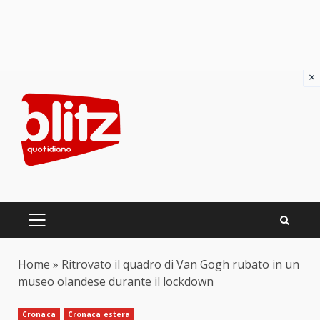
×
Skip
to
content
PRIMARY
MENU
Home
»
Ritrovato il quadro di Van Gogh rubato in un
museo olandese durante il lockdown
Cronaca
Cronaca estera