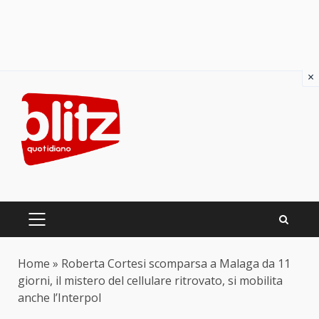
×
Skip
to
content
PRIMARY
MENU
Home
»
Roberta Cortesi scomparsa a Malaga da 11
giorni, il mistero del cellulare ritrovato, si mobilita
anche l’Interpol