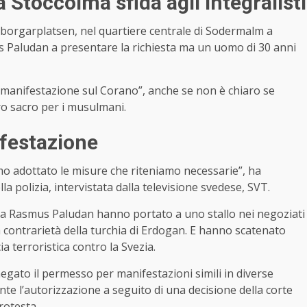
 Stoccolma sfida agli integralisti
dborgarplatsen, nel quartiere centrale di Sodermalm a
s Paludan a presentare la richiesta ma un uomo di 30 anni
a “manifestazione sul Corano”, anche se non è chiaro se
ro sacro per i musulmani.
ifestazione
amo adottato le misure che riteniamo necessarie”, ha
polizia, intervistata dalla televisione svedese, SVT.
mista Rasmus Paludan hanno portato a uno stallo nei negoziati
ma contrarietà della turchia di Erdogan. E hanno scatenato
terroristica contro la Svezia.
negato il permesso per manifestazioni simili in diverse
e l’autorizzazione a seguito di una decisione della corte
protesta.