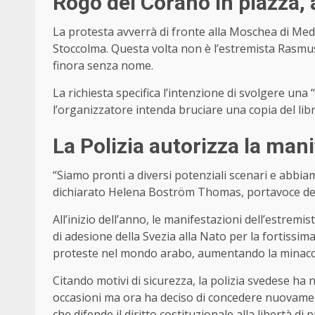
Rogo del Corano in piazza, a
La protesta avverrà di fronte alla Moschea di Me
Stoccolma. Questa volta non è l’estremista Rasmu
finora senza nome.
La richiesta specifica l’intenzione di svolgere un
l’organizzatore intenda bruciare una copia del lib
La Polizia autorizza la man
“Siamo pronti a diversi potenziali scenari e abbi
dichiarato Helena Boström Thomas, portavoce della 
All’inizio dell’anno, le manifestazioni dell’estre
di adesione della Svezia alla Nato per la fortissi
proteste nel mondo arabo, aumentando la minaccia 
Citando motivi di sicurezza, la polizia svedese ha 
occasioni ma ora ha deciso di concedere nuovament
che difende il diritto costituzionale alla libertà di 