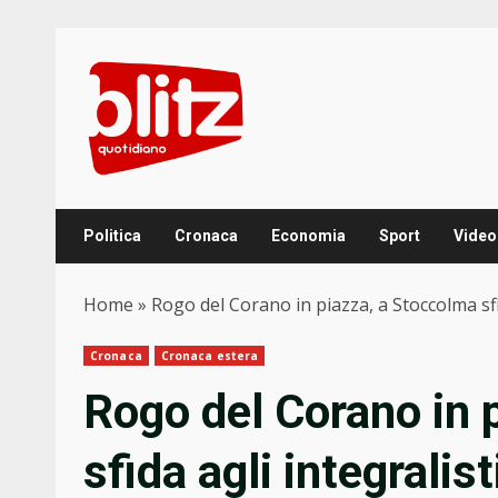
Skip
to
content
Politica
Cronaca
Economia
Sport
Video
Home
»
Rogo del Corano in piazza, a Stoccolma sfid
Cronaca
Cronaca estera
Rogo del Corano in 
sfida agli integralis