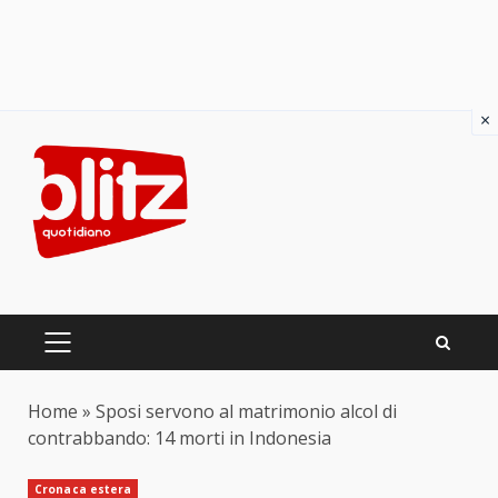
×
Skip
to
content
PRIMARY
MENU
Home
»
Sposi servono al matrimonio alcol di
contrabbando: 14 morti in Indonesia
Cronaca estera