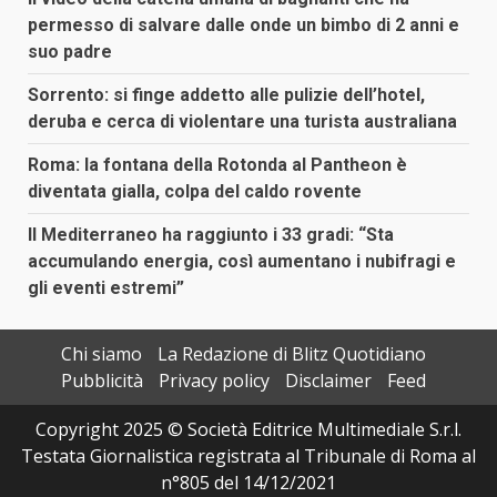
permesso di salvare dalle onde un bimbo di 2 anni e
suo padre
Sorrento: si finge addetto alle pulizie dell’hotel,
deruba e cerca di violentare una turista australiana
Roma: la fontana della Rotonda al Pantheon è
diventata gialla, colpa del caldo rovente
Il Mediterraneo ha raggiunto i 33 gradi: “Sta
accumulando energia, così aumentano i nubifragi e
gli eventi estremi”
Chi siamo
La Redazione di Blitz Quotidiano
Pubblicità
Privacy policy
Disclaimer
Feed
Copyright 2025 © Società Editrice Multimediale S.r.l.
Testata Giornalistica registrata al Tribunale di Roma al
n°805 del 14/12/2021