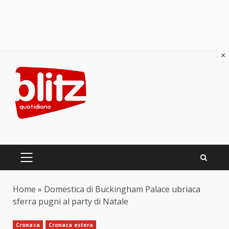
×
Skip
to
content
PRIMARY
MENU
Home
»
Domestica di Buckingham Palace ubriaca
sferra pugni al party di Natale
Cronaca
Cronaca estera