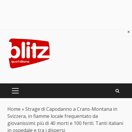
×
Skip
to
content
PRIMARY
MENU
Home
»
Strage di Capodanno a Crans-Montana in
Svizzera, in fiamme locale frequentato da
giovanissimi: più di 40 morti e 100 feriti. Tanti italiani
in ospedale e tra i dispersi