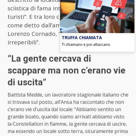
sciistica di fama internazionale con molti
turisti”. E tra loro ci sono diversi italiani che,
come detto dall’ambasciatore italiano Gian
Lorenzo Cornado, “al momento risultano
TRUFFA CHIAMATA
irreperibili”.
Ti chiamano e poi attaccano
“La gente cercava di
scappare ma non c’erano vie
di uscita”
Battista Medde, un lavoratore stagionale italiano che
si trovava sul posto, all’Ansa ha raccontato che non
c’erano vie d’uscita dal locale: “Abbiamo sentito un
grande boato, quando siamo arrivati abbiamo visto
la Constellation in fiamme, la gente cercava di uscire,
ma essendo un locale sotto terra, sicuramente prima