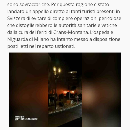
sono sovraccariche. Per questa ragione è stato
lanciato un appello diretto ai tanti turisti presenti in
Svizzera di evitare di compiere operazioni pericolose
che distoglierebbero le autorità sanitarie elvetiche
dalla cura dei feriti di Crans-Montana. L’ospedale
Niguarda di Milano ha intanto messo a disposizione
posti letti nel reparto ustionati.