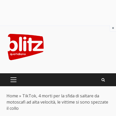
×
Skip
to
content
PRIMARY
MENU
Home
»
TikTok, 4 morti per la sfida di saltare da
motoscafi ad alta velocità, le vittime si sono spezzate
il collo