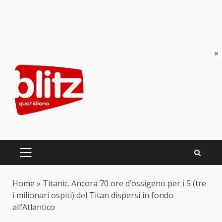
×
Skip
to
content
PRIMARY
MENU
Home
»
Titanic. Ancora 70 ore d’ossigeno per i 5 (tre
i milionari ospiti) del Titan dispersi in fondo
all’Atlantico