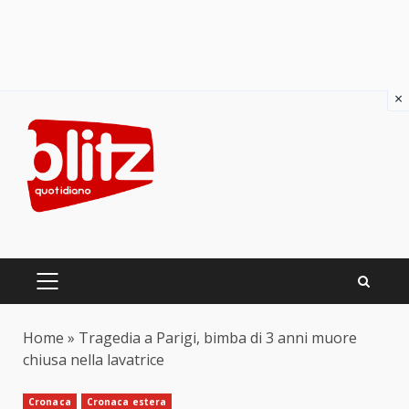
×
Skip
to
content
PRIMARY
MENU
Home
»
Tragedia a Parigi, bimba di 3 anni muore
chiusa nella lavatrice
Cronaca
Cronaca estera