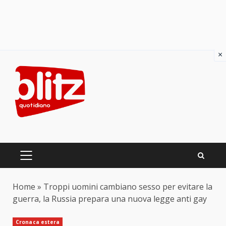
×
Skip
to
content
PRIMARY
MENU
Home
»
Troppi uomini cambiano sesso per evitare la
guerra, la Russia prepara una nuova legge anti gay
Cronaca estera