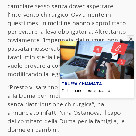
cambiare sesso senza dover aspettare
l’intervento chirurgico. Ovviamente in
questi mesi in molti ne hanno approfittato
per evitare la leva obbligatoria. Altrettanto
ovviamente l’impennata dei numeri non è
passata inosservata nei documenti dei
tavoli ministeriali e ora il Governo russo
vuole provare a correre ai ripari
modificando la legge.
TRUFFA CHIAMATA
“Presto vi saranno emendamenti introdotti
Ti chiamano e poi attaccano
alla Duma per impedire il cambio di sesso
senza riattribuzione chirurgica”, ha
annunciato infatti Nina Ostanova, il capo
del comitato della Duma per la famiglia, le
donne e i bambini.