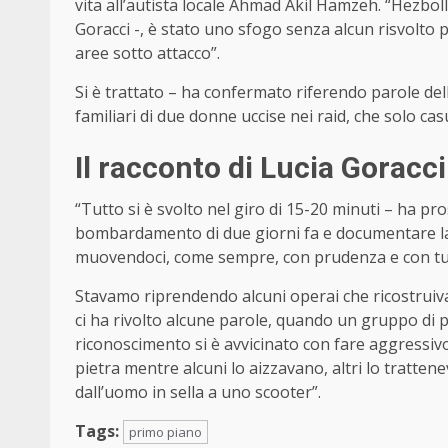
vita all’autista locale Ahmad Akil Hamzeh. “Hezboll
Goracci -, è stato uno sfogo senza alcun risvolto po
aree sotto attacco”.
Si è trattato – ha confermato riferendo parole dell
familiari di due donne uccise nei raid, che solo c
Il racconto di Lucia Goracci
“Tutto si è svolto nel giro di 15-20 minuti – ha pro
bombardamento di due giorni fa e documentare la fu
muovendoci, come sempre, con prudenza e con tutt
Stavamo riprendendo alcuni operai che ricostruiv
ci ha rivolto alcune parole, quando un gruppo di
riconoscimento si è avvicinato con fare aggressi
pietra mentre alcuni lo aizzavano, altri lo trattenev
dall’uomo in sella a uno scooter”.
Tags:
primo piano