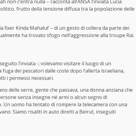
ah non c’entra nulla – racconta all’ANSA l’inviata Lucia
litico, frutto della tensione diffusa tra la popolazione delle
a fixer Kinda Mahaluf – di un gesto di collera da parte dei
asualmente ha trovato sfogo nell’aggressione alla troupe Rai.
seguito l’inviata -; volevamo visitare il luogo di un
ga dei pescatori dalle coste dopo l’allerta israeliana,
i i permessi necessari.
ano delle serre, gente che passava, una donna anziana che
 persone senza insegne né armi o alcun segno di
vo. Un uomo ha tentato di rompere la telecamera con una
ano. Siamo risaliti in auto diretti a Beirut, inseguiti