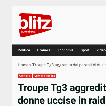
Skip
to
content
Politica
Cronaca
Economia
Sport
Video
Home
»
Troupe Tg3 aggredita dai parenti di due d
Cronaca
Cronaca estera
Troupe Tg3 aggredita
donne uccise in raid