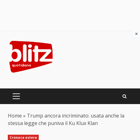
×
Skip
to
content
PRIMARY
MENU
Home
»
Trump ancora incriminato: usata anche la
stessa legge che puniva il Ku Klux Klan
Cronaca estera