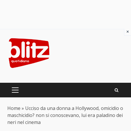
×
Skip
to
content
PRIMARY
MENU
Home
»
Ucciso da una donna a Hollywood, omicidio o
maschicidio? non si conoscevano, lui era paladino dei
neri nel cinema