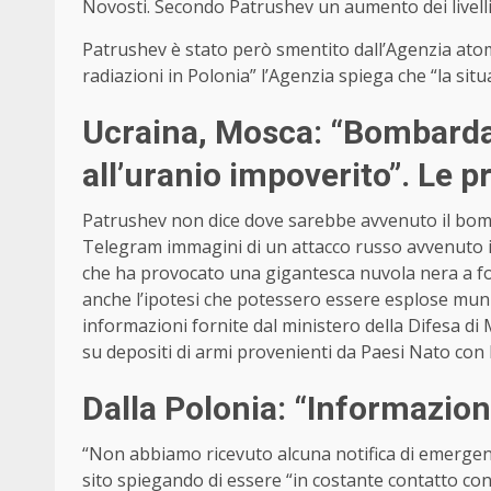
Novosti. Secondo Patrushev un aumento dei livelli r
Patrushev è stato però smentito dall’Agenzia atomi
radiazioni in Polonia” l’Agenzia spiega che “la sit
Ucraina, Mosca: “Bombarda
all’uranio impoverito”. Le p
Patrushev non dice dove sarebbe avvenuto il bomb
Telegram immagini di un attacco russo avvenuto il
che ha provocato una gigantesca nuvola nera a for
anche l’ipotesi che potessero essere esplose muniz
informazioni fornite dal ministero della Difesa di
su depositi di armi provenienti da Paesi Nato con l
Dalla Polonia: “Informazioni
“Non abbiamo ricevuto alcuna notifica di emergenza
sito spiegando di essere “in costante contatto con 