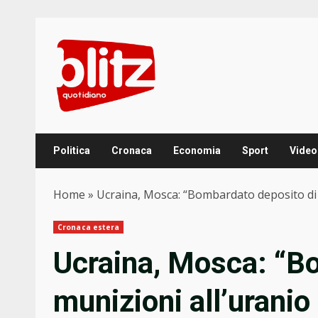
Skip
to
content
Politica
Cronaca
Economia
Sport
Video
Home
»
Ucraina, Mosca: “Bombardato deposito di m
Cronaca estera
Ucraina, Mosca: “B
munizioni all’urani