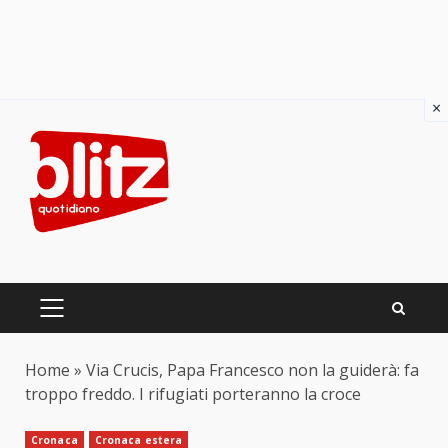
×
Skip
to
content
PRIMARY
MENU
Home
»
Via Crucis, Papa Francesco non la guiderà: fa
troppo freddo. I rifugiati porteranno la croce
Cronaca
Cronaca estera