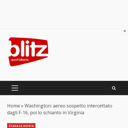
×
Skip
to
content
PRIMARY
MENU
Home
»
Washington: aereo sospetto intercettato
dagli F-16, poi lo schianto in Virginia
Cronaca estera