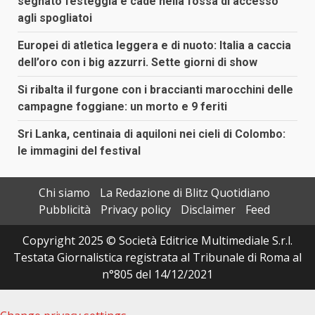
segnato festeggia e cade nella fossa di accesso
agli spogliatoi
Europei di atletica leggera e di nuoto: Italia a caccia
dell’oro con i big azzurri. Sette giorni di show
Si ribalta il furgone con i braccianti marocchini delle
campagne foggiane: un morto e 9 feriti
Sri Lanka, centinaia di aquiloni nei cieli di Colombo:
le immagini del festival
Chi siamo
La Redazione di Blitz Quotidiano
Pubblicità
Privacy policy
Disclaimer
Feed
Copyright 2025 © Società Editrice Multimediale S.r.l.
Testata Giornalistica registrata al Tribunale di Roma al
n°805 del 14/12/2021