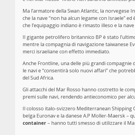
Ma l’armatore della Swan Atlantic, la norvegese 
che la nave “non ha alcun legame con Israele” ed 
che l’equipaggio indiano è rimasto illeso e la nave 
Il gigante petrolifero britannico BP è stato l’ult
mentre la compagnia di navigazione taiwanese Eve
merci israeliane con effetto immediato.
Anche Frontline, una delle più grandi compagnie d
le navi e “consentirà solo nuovi affari” che potre
del Sud Africa.
Gli attacchi del Mar Rosso hanno costretto le com
premi sulle navi, rendendo antieconomico per alcuni
Il colosso italo-svizzero Mediterranean Shipping
belga Euronav e la danese A.P Moller-Maersk – q
container
– hanno tutti smesso di utilizzare il M