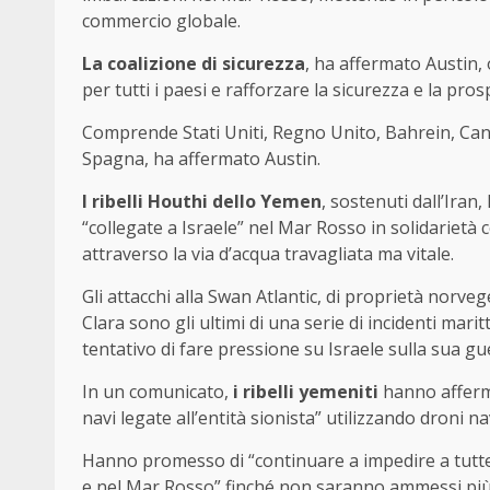
commercio globale.
La coalizione di sicurezza
, ha affermato Austin, 
per tutti i paesi e rafforzare la sicurezza e la pros
Comprende Stati Uniti, Regno Unito, Bahrein, Canad
Spagna, ha affermato Austin.
I ribelli Houthi dello Yemen
, sostenuti dall’Iran
“collegate a Israele” nel Mar Rosso in solidariet
attraverso la via d’acqua travagliata ma vitale.
Gli attacchi alla Swan Atlantic, di proprietà norve
Clara sono gli ultimi di una serie di incidenti ma
tentativo di fare pressione su Israele sulla sua g
In un comunicato,
i ribelli yemeniti
hanno afferma
navi legate all’entità sionista” utilizzando droni nav
Hanno promesso di “continuare a impedire a tutte l
e nel Mar Rosso” finché non saranno ammessi più 