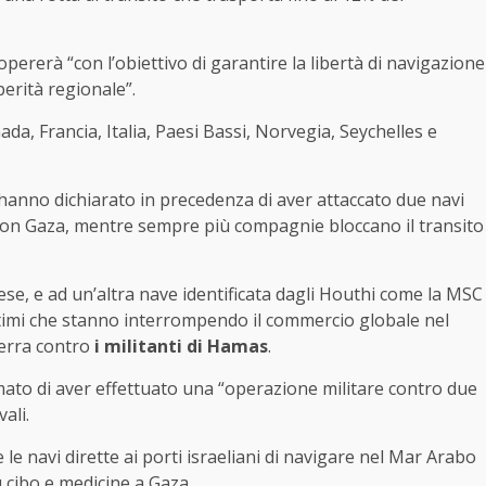
opererà “con l’obiettivo di garantire la libertà di navigazione
perità regionale”.
a, Francia, Italia, Paesi Bassi, Norvegia, Seychelles e
, hanno dichiarato in precedenza di aver attaccato due navi
à con Gaza, mentre sempre più compagnie bloccano il transito
gese, e ad un’altra nave identificata dagli Houthi come la MSC
rittimi che stanno interrompendo il commercio globale nel
uerra contro
i militanti di Hamas
.
to di aver effettuato una “operazione militare contro due
ali.
e navi dirette ai porti israeliani di navigare nel Mar Arabo
cibo e medicine a Gaza.