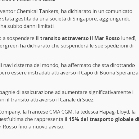
Inventor Chemical Tankers, ha dichiarato in un comunicato
è stata gestita da una società di Singapore, aggiungendo
ha subito danni limitati.
imo a sospendere
il transito attraverso il Mar Rosso
lunedì,
rgreen ha dichiarato che sospenderà le sue spedizioni di
i navi cisterna del mondo, ha affermato che sta dirottando
bbero essere instradati attraverso il Capo di Buona Speranza
pagnie di assicurazione ad aumentare significativamente i
 il transito attraverso il Canale di Suez.
 Company, la francese CMA CGM, la tedesca Hapag-Lloyd, la
uest’ultima che rappresenta
il 15% del trasporto globale d
ar Rosso fino a nuovo avviso.