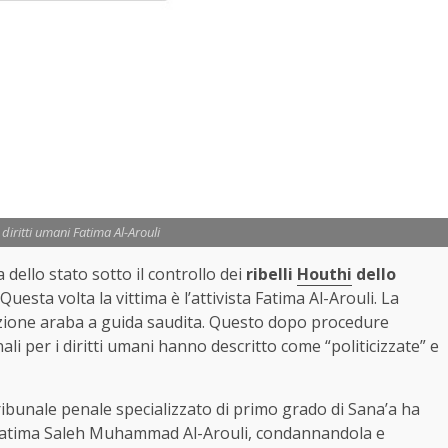
i diritti umani Fatima Al-Arouli
a dello stato sotto il controllo dei
ribelli
Houthi
dello
ta volta la vittima è l’attivista Fatima Al-Arouli. La
lizione araba a guida saudita. Questo dopo procedure
ali per i diritti umani hanno descritto come “politicizzate” e
ribunale penale specializzato di primo grado di Sana’a ha
 Fatima Saleh Muhammad Al-Arouli, condannandola e