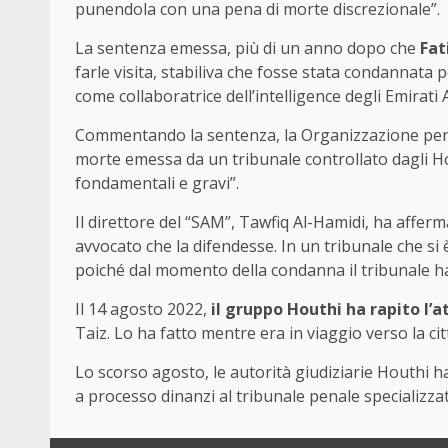
punendola con una pena di morte discrezionale”.
La sentenza emessa, più di un anno dopo che
Fat
farle visita, stabiliva che fosse stata condannata pe
come collaboratrice dell’intelligence degli Emirati
Commentando la sentenza, la Organizzazione per i
morte emessa da un tribunale controllato dagli Ho
fondamentali e gravi”.
Il direttore del “SAM”, Tawfiq Al-Hamidi, ha afferm
avvocato che la difendesse. In un tribunale che s
poiché dal momento della condanna il tribunale ha
Il 14 agosto 2022,
il gruppo Houthi ha rapito l’a
Taiz. Lo ha fatto mentre era in viaggio verso la ci
Lo scorso agosto, le autorità giudiziarie Houthi h
a processo dinanzi al tribunale penale specializzato