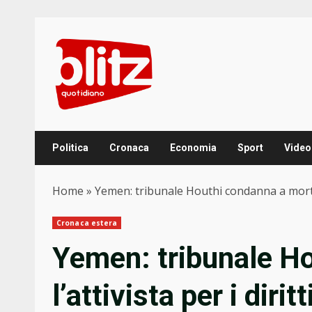
Skip
to
content
Politica
Cronaca
Economia
Sport
Video
Home
»
Yemen: tribunale Houthi condanna a morte l
Cronaca estera
Yemen: tribunale H
l’attivista per i dir