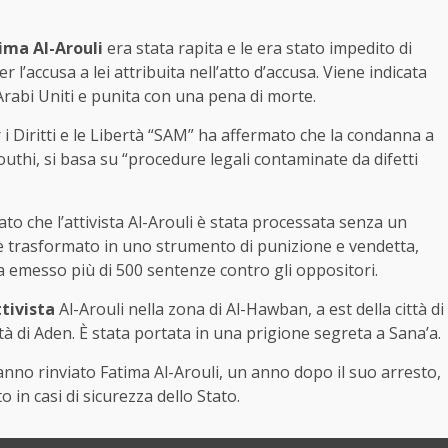
ima Al-Arouli
era stata rapita e le era stato impedito di
r l’accusa a lei attribuita nell’atto d’accusa. Viene indicata
 Arabi Uniti e punita con una pena di morte.
 Diritti e le Libertà “SAM” ha affermato che la condanna a
uthi, si basa su “procedure legali contaminate da difetti
ato che l’attivista Al-Arouli è stata processata senza un
i è trasformato in uno strumento di punizione e vendetta,
 emesso più di 500 sentenze contro gli oppositori.
ttivista
Al-Arouli nella zona di Al-Hawban, a est della città di
ttà di Aden. È stata portata in una prigione segreta a Sana’a.
anno rinviato Fatima Al-Arouli, un anno dopo il suo arresto,
 in casi di sicurezza dello Stato.