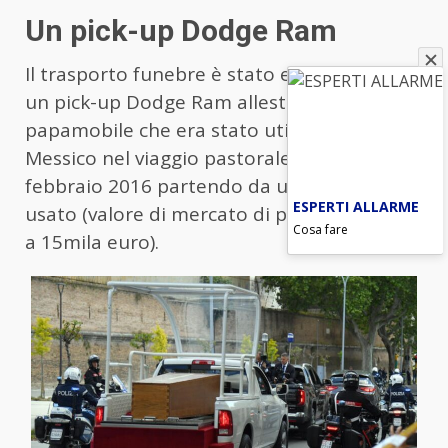
Un pick-up Dodge Ram
Il trasporto funebre è stato effettuato con
un pick-up Dodge Ram allestito come
papamobile che era stato utilizzato in
Messico nel viaggio pastorale del 12-18
febbraio 2016 partendo da un veicolo
ESPERTI ALLARME
usato (valore di mercato di poco superiore
Cosa fare
a 15mila euro).