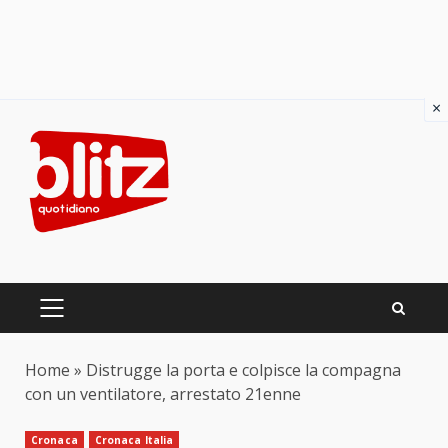
×
Skip
to
content
PRIMARY
MENU
Home
»
Distrugge la porta e colpisce la compagna
con un ventilatore, arrestato 21enne
Cronaca
Cronaca Italia