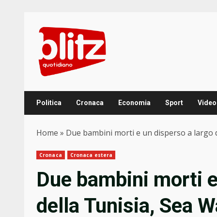
Skip
to
content
Politica
Cronaca
Economia
Sport
Video
Home
»
Due bambini morti e un disperso a largo de
Cronaca
Cronaca estera
Due bambini morti e
della Tunisia, Sea W