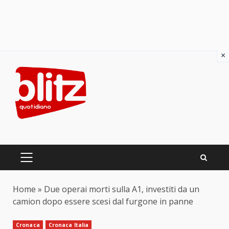
×
Skip
to
content
PRIMARY
MENU
Home
»
Due operai morti sulla A1, investiti da un
camion dopo essere scesi dal furgone in panne
Cronaca
Cronaca Italia