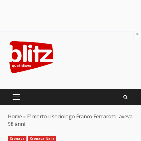
×
Skip
to
content
PRIMARY
MENU
Home
»
E’ morto il sociologo Franco Ferrarotti, aveva
98 anni
Cronaca
Cronaca Italia