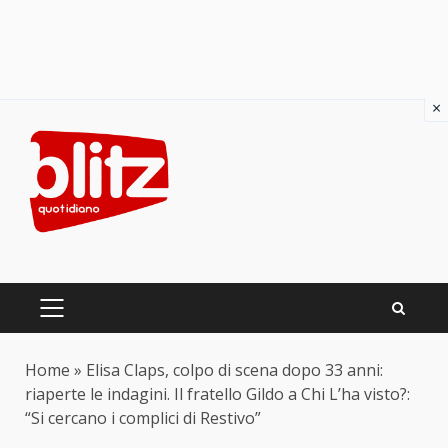
×
Skip
to
content
PRIMARY
MENU
Home
»
Elisa Claps, colpo di scena dopo 33 anni:
riaperte le indagini. Il fratello Gildo a Chi L’ha visto?:
“Si cercano i complici di Restivo”