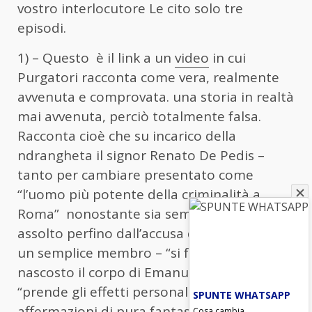
vostro interlocutore Le cito solo tre
episodi.
1) – Questo
è il link a un
video
in cui
Purgatori racconta come vera, realmente
avvenuta e comprovata. una storia in realtà
mai avvenuta, perciò totalmente falsa.
Racconta cioè che su incarico della
ndrangheta il signor Renato De Pedis –
tanto per cambiare presentato come
“l’uomo più potente della criminalità a
Roma” nonostante sia sempre stato
assolto perfino dall’accusa di esserne stato
un semplice membro – “si fa portare dove è
nascosto il corpo di Emanuela” e ne
“prende gli effetti personali”. Tutte
SPUNTE WHATSAPP
affermazioni di pura fantasia, senza uno
Cosa cambia