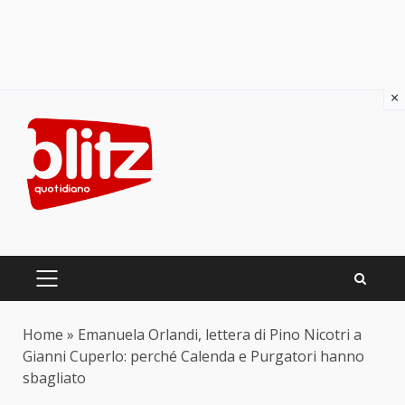
×
Skip
to
content
PRIMARY
MENU
Home
»
Emanuela Orlandi, lettera di Pino Nicotri a
Gianni Cuperlo: perché Calenda e Purgatori hanno
sbagliato