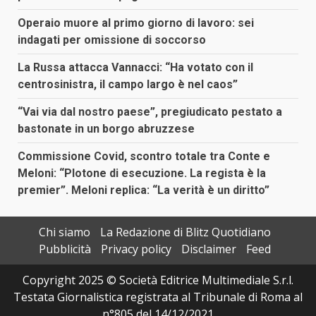
Operaio muore al primo giorno di lavoro: sei
indagati per omissione di soccorso
La Russa attacca Vannacci: “Ha votato con il
centrosinistra, il campo largo è nel caos”
“Vai via dal nostro paese”, pregiudicato pestato a
bastonate in un borgo abruzzese
Commissione Covid, scontro totale tra Conte e
Meloni: “Plotone di esecuzione. La regista è la
premier”. Meloni replica: “La verità è un diritto”
Chi siamo
La Redazione di Blitz Quotidiano
Pubblicità
Privacy policy
Disclaimer
Feed
Copyright 2025 © Società Editrice Multimediale S.r.l.
Testata Giornalistica registrata al Tribunale di Roma al
n°805 del 14/12/2021