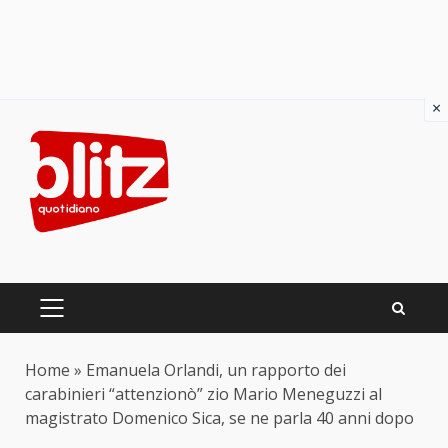
×
Skip
to
content
PRIMARY
MENU
Home
»
Emanuela Orlandi, un rapporto dei
carabinieri “attenzionò” zio Mario Meneguzzi al
magistrato Domenico Sica, se ne parla 40 anni dopo