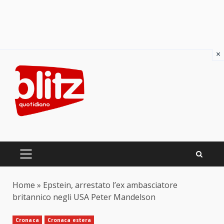
×
Skip
to
content
PRIMARY
MENU
Home
»
Epstein, arrestato l’ex ambasciatore
britannico negli USA Peter Mandelson
Cronaca
Cronaca estera