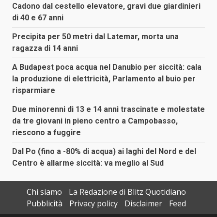
Cadono dal cestello elevatore, gravi due giardinieri
di 40 e 67 anni
Precipita per 50 metri dal Latemar, morta una
ragazza di 14 anni
A Budapest poca acqua nel Danubio per siccità: cala
la produzione di elettricità, Parlamento al buio per
risparmiare
Due minorenni di 13 e 14 anni trascinate e molestate
da tre giovani in pieno centro a Campobasso,
riescono a fuggire
Dal Po (fino a -80% di acqua) ai laghi del Nord e del
Centro è allarme siccità: va meglio al Sud
Chi siamo
La Redazione di Blitz Quotidiano
Pubblicità
Privacy policy
Disclaimer
Feed