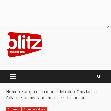
×
Skip
to
content
PRIMARY
MENU
Home
»
Europa nella morsa del caldo: Oms lancia
l’allarme, aumentano morti e rischi sanitari
Cronaca
Cronaca estera