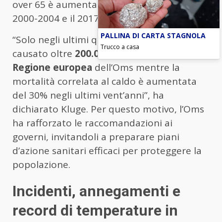
over 65 è aumentata di circa l’85% tra il
2000-2004 e il 2017-2021.
PALLINA DI CARTA STAGNOLA
“Solo negli ultimi quattro anni, il caldo ha
Trucco a casa
causato oltre
200.000 decessi nella
Regione europea
dell’Oms mentre la
mortalità correlata al caldo è aumentata
del 30% negli ultimi vent’anni”, ha
dichiarato Kluge. Per questo motivo, l’Oms
ha rafforzato le raccomandazioni ai
governi, invitandoli a preparare piani
d’azione sanitari efficaci per proteggere la
popolazione.
Incidenti, annegamenti e
record di temperature in