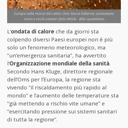
Europa nella morsa del caldo: Oms lancia l’allarme, aumentano
morti e rischi sanitari (foto ANSA) - Blitz quotidiano
L’
ondata di calore
che da giorni sta
colpendo diversi Paesi europei non è più
solo un fenomeno meteorologico, ma
“un’emergenza sanitaria”, ha avvertito
l’
Organizzazione mondiale della sanità
.
Secondo Hans Kluge, direttore regionale
dell’Oms per l’Europa, la regione sta
vivendo “il riscaldamento più rapido al
mondo” e l’aumento delle temperature sta
“già mettendo a rischio vite umane” e
“esercitando pressione sui sistemi sanitari
di tutta la regione”.