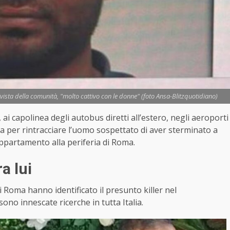
vista della comunità, "molto cattivo con le donne" (foto Ansa-Blitzquotidiano)
i, ai capolinea degli autobus diretti all’estero, negli aeroporti
cia per rintracciare l’uomo sospettato di aver sterminato a
appartamento alla periferia di Roma.
a lui
i Roma hanno identificato il presunto killer nel
o innescate ricerche in tutta Italia.