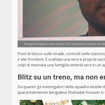
Famiglia bengalese sterminata, chi è Shahadat Hossain: un atti
Posti di blocco sulle strade, controlli nelle stazion
e alle frontiere. È scattata una vera e propria cac
colpi di mannaia una famiglia venerdì sera in un 
Blitz su un treno, ma non er
Da quanto gli investigatori della squadra mobile d
quarantatreenne bengalese Shahadat Hossain si son