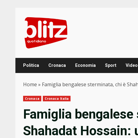
Skip
to
content
Politica
Cronaca
Economia
Sport
Video
Home
»
Famiglia bengalese sterminata, chi è Shah
Cronaca
Cronaca Italia
Famiglia bengalese 
Shahadat Hossain: un