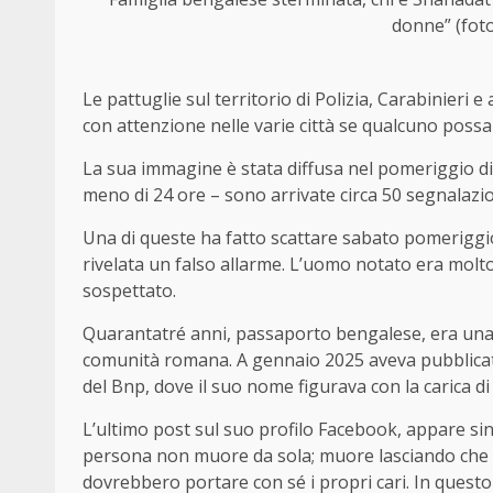
donne” (fot
Le pattuglie sul territorio di Polizia, Carabinieri 
con attenzione nelle varie città se qualcuno possa
La sua immagine è stata diffusa nel pomeriggio di 
meno di 24 ore – sono arrivate circa 50 segnalazio
Una di queste ha fatto scattare sabato pomeriggio 
rivelata un falso allarme. L’uomo notato era molt
sospettato.
Quarantatré anni, passaporto bengalese, era una pr
comunità romana. A gennaio 2025 aveva pubblicato c
del Bnp, dove il suo nome figurava con la carica d
L’ultimo post sul suo profilo Facebook, appare si
persona non muore da sola; muore lasciando che 
dovrebbero portare con sé i propri cari. In quest