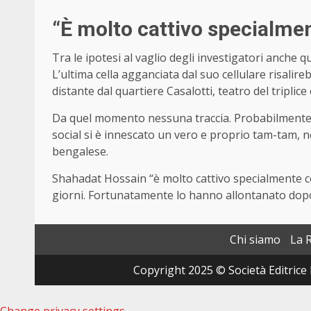
“È molto cattivo specialme
Tra le ipotesi al vaglio degli investigatori anch
L’ultima cella agganciata dal suo cellulare risalir
distante dal quartiere Casalotti, teatro del triplice
Da quel momento nessuna traccia. Probabilmente si
social si è innescato un vero e proprio tam-tam, n
bengalese.
Shahadat Hossain “è molto cattivo specialmente co
giorni. Fortunatamente lo hanno allontanato dopo
Chi siamo
La 
Copyright 2025 © Società Editrice 
Change privacy settings