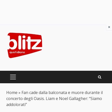
×
Skip
to
content
PRIMARY
MENU
Home
»
Fan cade dalla balconata e muore durante il
concerto degli Oasis. Liam e Noel Gallagher: “Siamo
addolorati”