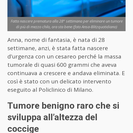
Fatta nascere prematura alla 28° settimana per eliminare un tumore
di più di mezzo chilo, ora sta bene (foto Ansa-Blitzquotidiano)
Anna, nome di fantasia, è nata di 28
settimane, anzi, è stata fatta nascere
d’urgenza con un cesareo perché la massa
tumorale di quasi 600 grammi che aveva
continuava a crescere e andava eliminata. E
così è stato con un delicato intervento
eseguito al Policlinico di Milano.
Tumore benigno raro che si
sviluppa all’altezza del
coccige