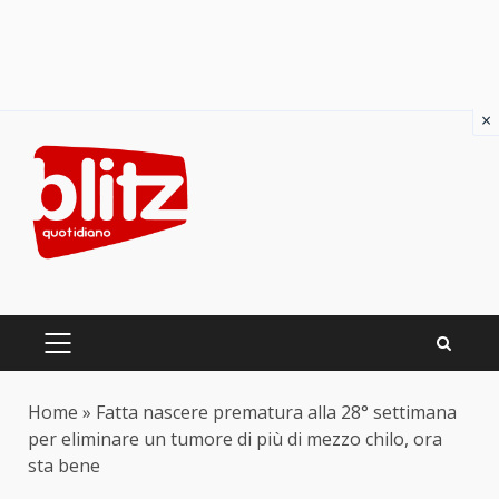
×
Skip
to
content
PRIMARY
MENU
Home
»
Fatta nascere prematura alla 28° settimana
per eliminare un tumore di più di mezzo chilo, ora
sta bene