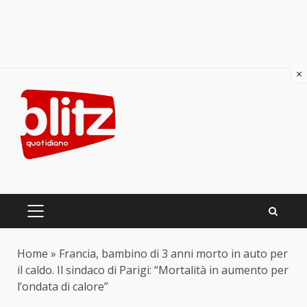
×
Skip
to
content
PRIMARY
MENU
Home
»
Francia, bambino di 3 anni morto in auto per
il caldo. Il sindaco di Parigi: “Mortalità in aumento per
l’ondata di calore”