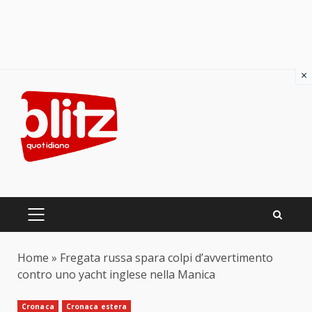
×
Skip
to
content
PRIMARY
MENU
Home
»
Fregata russa spara colpi d’avvertimento
contro uno yacht inglese nella Manica
Cronaca
Cronaca estera