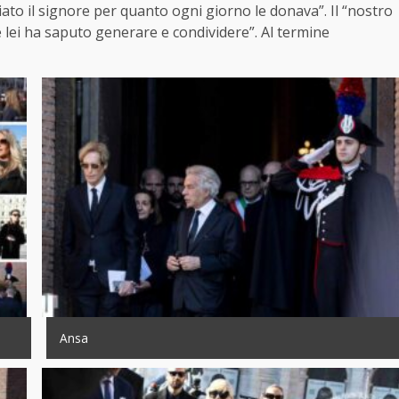
ato il signore per quanto ogni giorno le donava”. Il “nostro
he lei ha saputo generare e condividere”. Al termine
Ansa