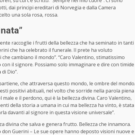
Loren, su cui c’è scritto: “Sempre nel mio cuore”. Ci sono
otti, dai principi ereditari di Norvegia e dalla Camera
celto una sola rosa, rossa.
inata”
nte raccoglie i frutti della bellezza che ha seminato in tanti
rini che ha celebrato il funerale. Il prete ha voluto
i che cambiano il mondo”. “Caro Valentino, stimatissimo
con il signore. Possiamo solo immaginare e dire con timide
 di Dio”.
 appartiene, che attraversa questo mondo, le ombre del mondo
gesti positivi abituali, nel volto che sorride nella parola piena
l male e il perdono, qui è la bellezza divina. Caro Valentino,
menti della storia a umana in cui ma bellezza ha vinto, è stata
rla davanti al signore in questa visione universale”.
za divina che salva e genera frutto. Bellezza che innamora.
o don Guerini – Le sue opere hanno deposto visioni nuove e