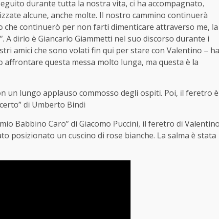
 seguito durante tutta la nostra vita, ci ha accompagnato,
zzate alcune, anche molte. Il nostro cammino continuerà
 che continuerò per non farti dimenticare attraverso me, la
”. A dirlo è Giancarlo Giammetti nel suo discorso durante i
ostri amici che sono volati fin qui per stare con Valentino – h
uto affrontare questa messa molto lunga, ma questa è la
con un lungo applauso commosso degli ospiti. Poi, il feretro è
ncerto” di Umberto Bindi
O mio Babbino Caro” di Giacomo Puccini, il feretro di Valentin
ato posizionato un cuscino di rose bianche. La salma è stata