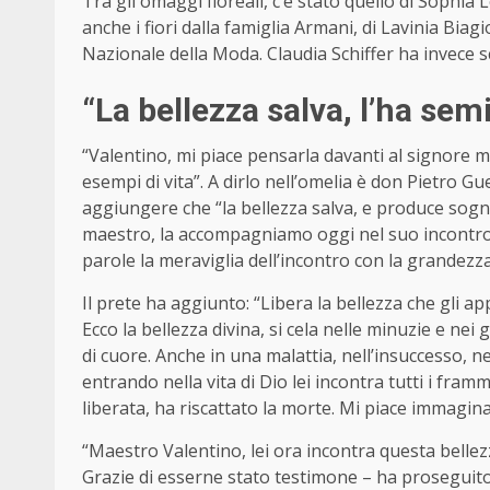
Tra gli omaggi floreali, c’è stato quello di Sophia 
anche i fiori dalla famiglia Armani, di Lavinia Biagi
Nazionale della Moda. Claudia Schiffer ha invece s
“La bellezza salva, l’ha sem
“Valentino, mi piace pensarla davanti al signore me
esempi di vita”. A dirlo nell’omelia è don Pietro Gue
aggiungere che “la bellezza salva, e produce sogn
maestro, la accompagniamo oggi nel suo incontro 
parole la meraviglia dell’incontro con la grandezza
Il prete ha aggiunto: “Libera la bellezza che gli
Ecco la bellezza divina, si cela nelle minuzie e nei 
di cuore. Anche in una malattia, nell’insuccesso, ne
entrando nella vita di Dio lei incontra tutti i fram
liberata, ha riscattato la morte. Mi piace immagina
“Maestro Valentino, lei ora incontra questa bellez
Grazie di esserne stato testimone – ha proseguit