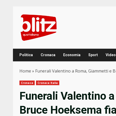
Skip
to
content
Politica
Cronaca
Economia
Sport
Video
Home
»
Funerali Valentino a Roma, Giammetti e Bru
Cronaca
Cronaca Italia
Funerali Valentino 
Bruce Hoeksema fian