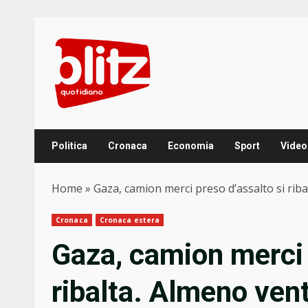
Skip
to
content
Politica
Cronaca
Economia
Sport
Video
Home
»
Gaza, camion merci preso d’assalto si riba
Cronaca
Cronaca estera
Gaza, camion merci 
ribalta. Almeno vent