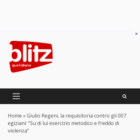
×
Skip
to
content
PRIMARY
MENU
Home
»
Giulio Regeni, la requisitoria contro gli 007
egiziani: “Su di lui esercizio metodico e freddo di
violenza”