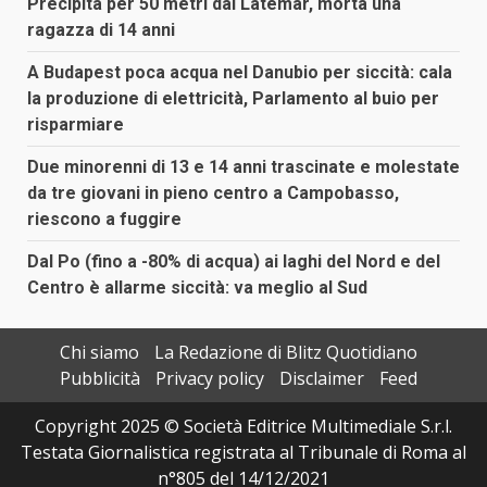
Precipita per 50 metri dal Latemar, morta una
ragazza di 14 anni
A Budapest poca acqua nel Danubio per siccità: cala
la produzione di elettricità, Parlamento al buio per
risparmiare
Due minorenni di 13 e 14 anni trascinate e molestate
da tre giovani in pieno centro a Campobasso,
riescono a fuggire
Dal Po (fino a -80% di acqua) ai laghi del Nord e del
Centro è allarme siccità: va meglio al Sud
Chi siamo
La Redazione di Blitz Quotidiano
Pubblicità
Privacy policy
Disclaimer
Feed
Copyright 2025 © Società Editrice Multimediale S.r.l.
Testata Giornalistica registrata al Tribunale di Roma al
n°805 del 14/12/2021