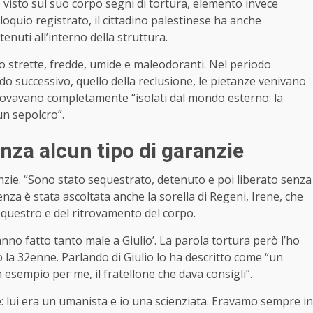
 visto sul suo corpo segni di tortura, elemento invece
loquio registrato, il cittadino palestinese ha anche
enuti all’interno della struttura.
to strette, fredde, umide e maleodoranti. Nel periodo
odo successivo, quello della reclusione, le pietanze venivano
trovavano completamente “isolati dal mondo esterno: la
un sepolcro”.
nza alcun tipo di garanzie
nzie. “Sono stato sequestrato, detenuto e poi liberato senza
enza è stata ascoltata anche la sorella di Regeni, Irene, che
equestro e del ritrovamento del corpo.
nno fatto tanto male a Giulio’. La parola tortura però l’ho
to la 32enne. Parlando di Giulio lo ha descritto come “un
 esempio per me, il fratellone che dava consigli”.
se: lui era un umanista e io una scienziata. Eravamo sempre in