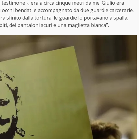
l testimone -, era a circa cinque metri da me. Giulio era
i occhi bendati e accompagnato da due guardie carcerarie.
ra sfinito dalla tortura: le guardie lo portavano a spalla,
iti, dei pantaloni scuri e una maglietta bianca”.