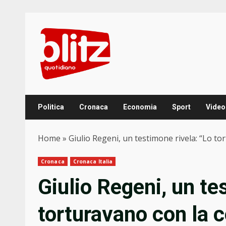
Skip
to
content
Politica
Cronaca
Economia
Sport
Video
Home
»
Giulio Regeni, un testimone rivela: “Lo to
Cronaca
Cronaca Italia
Giulio Regeni, un te
torturavano con la c